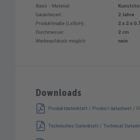
Basis - Material:
Kunststo
Garantiezeit:
2 Jahre
Produktmaße (LxBxH):
2 x 2 x 0
Durchmesser:
2 cm
Werbeaufdruck möglich:
nein
Downloads
Produktdatenblatt / Product datasheet / Fi
Technisches Datenblatt / Technical Datash