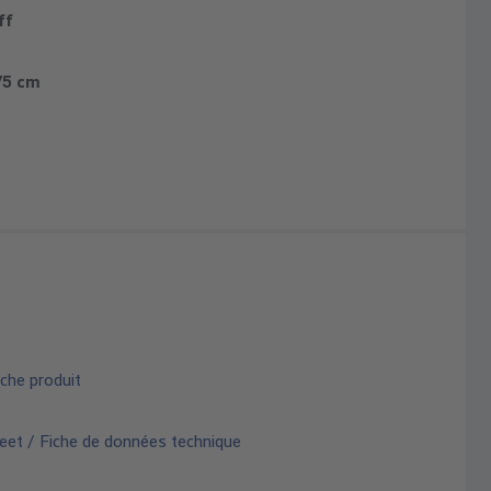
ff
.75 cm
che produit
eet / Fiche de données technique