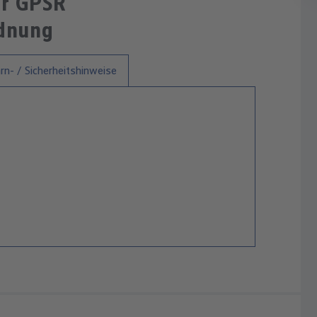
ur GPSR
rdnung
n- / Sicherheitshinweise