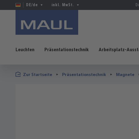
DE/de
inkl. MwSt.
D
Leuchten
Präsentationstechnik
Arbeitsplatz-Ausst
 Hauptinhalt springen
Zur Suche springen
Zur Hauptnavigation springen
Zur Startseite
Präsentationstechnik
Magnete
Bildergalerie überspringen