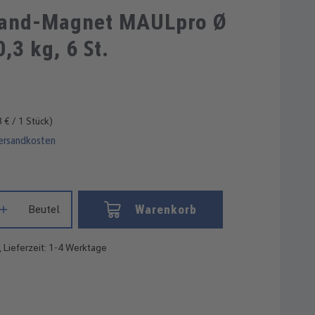
Durchschnittliche Bewertung von 5 vo
rand-Magnet MAULpro Ø
,3 kg, 6 St.
 € / 1 Stück)
Versandkosten
Gib den gewünschten Wert ein oder benutze die Schaltflächen um die
Warenkorb
Beutel
, Lieferzeit: 1-4 Werktage