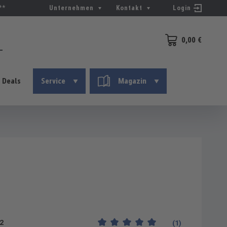
**
Unternehmen
Kontakt
Login
0,00 €
Warenkorb enthält 0
Deals
Service
Magazin
2
(1)