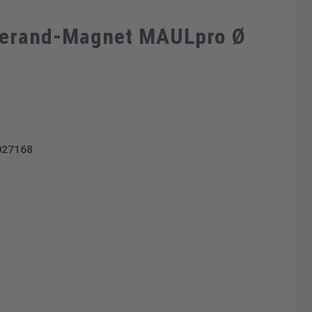
tterand-Magnet MAULpro Ø
027168