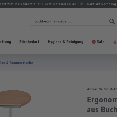
irekt vom Markenhersteller + Gratisversand ab 30 EUR + Kauf auf Rechnung
attung
Bürobedarf
Hygiene & Reinigung
Sale
lte & Beamertische
Artikel-Nr.:
930407
Ergonomi
aus Buc