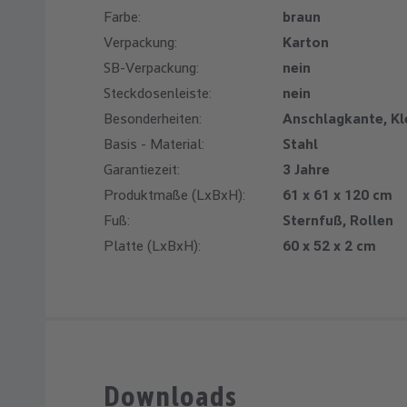
Farbe:
braun
Verpackung:
Karton
SB-Verpackung:
nein
Steckdosenleiste:
nein
Besonderheiten:
Anschlagkante, K
Basis - Material:
Stahl
Garantiezeit:
3 Jahre
Produktmaße (LxBxH):
61 x 61 x 120 cm
Fuß:
Sternfuß, Rollen
Platte (LxBxH):
60 x 52 x 2 cm
Downloads