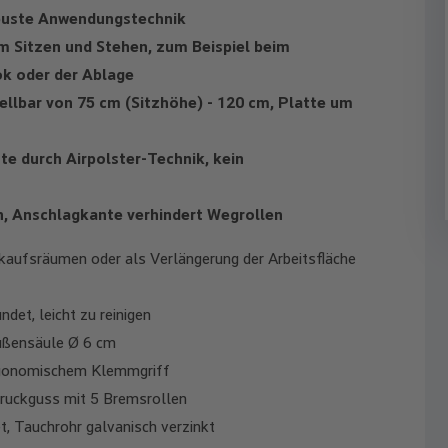
obuste Anwendungstechnik
 Sitzen und Stehen, zum Beispiel beim
ok oder der Ablage
ellbar von 75 cm (Sitzhöhe) - 120 cm, Platte um
e durch Airpolster-Technik, kein
en, Anschlagkante verhindert Wegrollen
erkaufsräumen oder als Verlängerung der Arbeitsfläche
det, leicht zu reinigen
Außensäule Ø 6 cm
rgonomischem Klemmgriff
ruckguss mit 5 Bremsrollen
, Tauchrohr galvanisch verzinkt