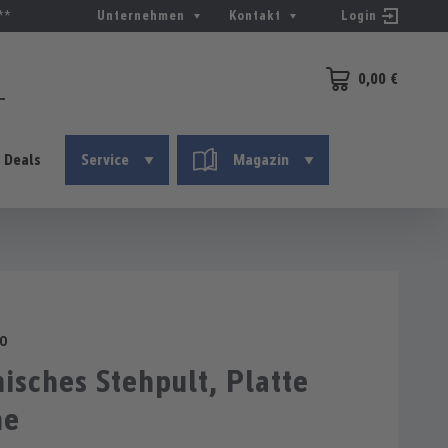
**
Unternehmen
Kontakt
Login
0,00 €
Warenkorb enthält 0
Deals
Service
Magazin
0
sches Stehpult, Platte
he