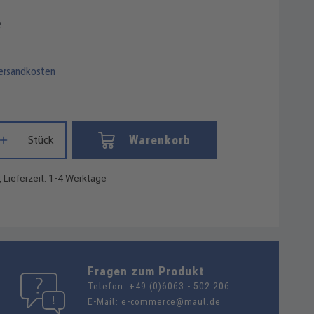
*
Versandkosten
Gib den gewünschten Wert ein oder benutze die Schaltflächen um die
Warenkorb
Stück
, Lieferzeit: 1-4 Werktage
Fragen zum Produkt
Telefon:
+49 (0)6063 - 502 206
E-Mail:
e-commerce@maul.de