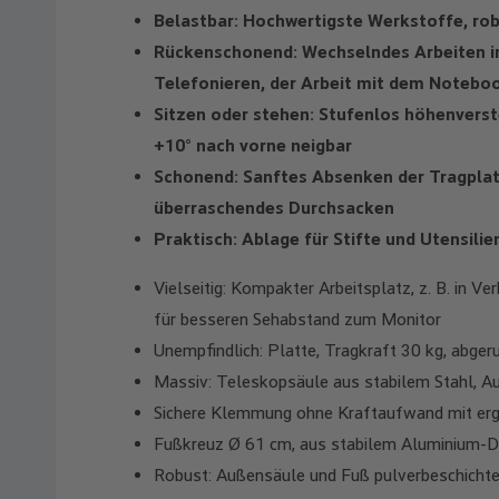
Belastbar: Hochwertigste Werkstoffe, r
Rückenschonend: Wechselndes Arbeiten im
Telefonieren, der Arbeit mit dem Notebo
Sitzen oder stehen: Stufenlos höhenverst
+10° nach vorne neigbar
Schonend: Sanftes Absenken der Tragplatt
überraschendes Durchsacken
Praktisch: Ablage für Stifte und Utensili
Vielseitig: Kompakter Arbeitsplatz, z. B. in V
für besseren Sehabstand zum Monitor
Unempfindlich: Platte, Tragkraft 30 kg, abgerun
Massiv: Teleskopsäule aus stabilem Stahl, 
Sichere Klemmung ohne Kraftaufwand mit e
Fußkreuz Ø 61 cm, aus stabilem Aluminium-D
Robust: Außensäule und Fuß pulverbeschichtet