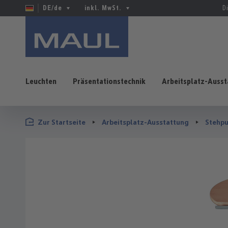
DE/de
inkl. MwSt.
D
Leuchten
Präsentationstechnik
Arbeitsplatz-Ausst
 Hauptinhalt springen
Zur Suche springen
Zur Hauptnavigation springen
Zur Startseite
Arbeitsplatz-Ausstattung
Stehpu
Bildergalerie überspringen