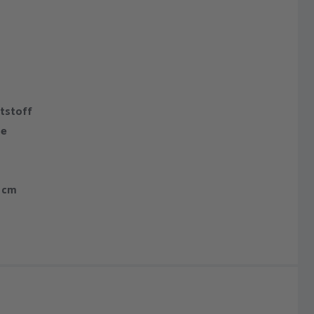
tstoff
se
1 cm