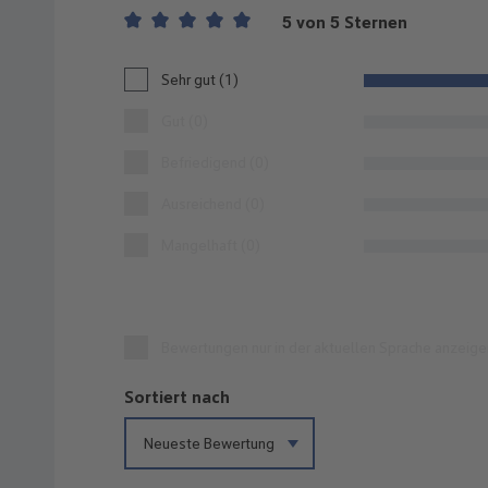
5 von 5 Sternen
Durchschnittliche Bewertung von 5 von 5 Sternen
Sehr gut (1)
Gut (0)
Befriedigend (0)
Ausreichend (0)
Mangelhaft (0)
Bewertungen nur in der aktuellen Sprache anzeige
Sortiert nach