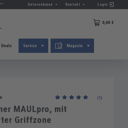
**
Unternehmen
Kontakt
Login
0,00 €
Warenkorb enthält 0
Deals
Service
Magazin
6
(1)
Durchschnittliche Bewertung von 5 vo
fner MAULpro, mit
ter Griffzone