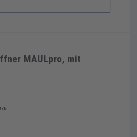
öffner MAULpro, mit
976