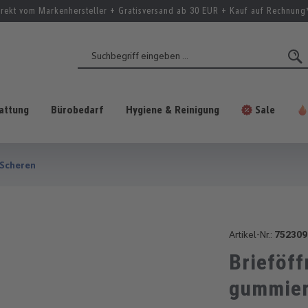
irekt vom Markenhersteller + Gratisversand ab 30 EUR + Kauf auf Rechnung
attung
Bürobedarf
Hygiene & Reinigung
Sale
 Scheren
Artikel-Nr.:
752309
Brieföf
gummier