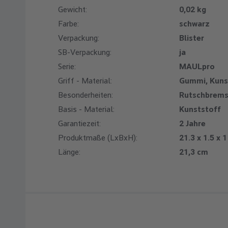
Gewicht:
0,02 kg
Farbe:
schwarz
Verpackung:
Blister
SB-Verpackung:
ja
Serie:
MAULpro
Griff - Material:
Gummi, Kuns
Besonderheiten:
Rutschbrem
Basis - Material:
Kunststoff
Garantiezeit:
2 Jahre
Produktmaße (LxBxH):
21.3 x 1.5 x 
Länge:
21,3 cm