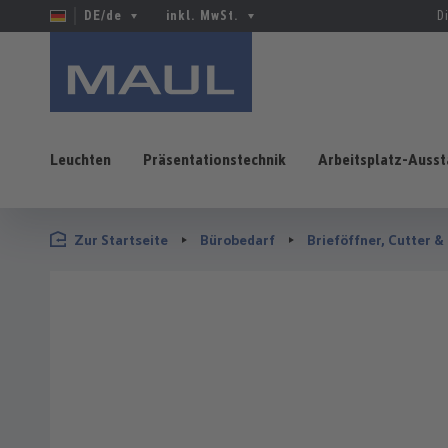
DE/de
inkl. MwSt.
D
Leuchten
Präsentationstechnik
Arbeitsplatz-Ausst
 Hauptinhalt springen
Zur Suche springen
Zur Hauptnavigation springen
Zur Startseite
Bürobedarf
Brieföffner, Cutter &
Bildergalerie überspringen