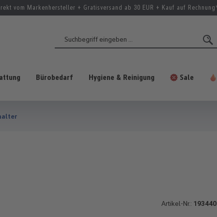
irekt vom Markenhersteller + Gratisversand ab 30 EUR + Kauf auf Rechnung
attung
Bürobedarf
Hygiene & Reinigung
Sale
halter
Artikel-Nr.:
193440