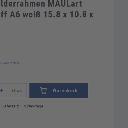
lderrahmen MAULart
ff A6 weiß 15.8 x 10.8 x
Versandkosten
Gib den gewünschten Wert ein oder benutze die Schaltflächen um die
Warenkorb
Stück
, Lieferzeit: 1-4 Werktage