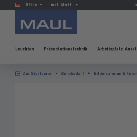
DE/de
inkl. MwSt.
D
Leuchten
Präsentationstechnik
Arbeitsplatz-Ausst
 Hauptinhalt springen
Zur Suche springen
Zur Hauptnavigation springen
Zur Startseite
Bürobedarf
Bilderrahmen & Foto
Bildergalerie überspringen