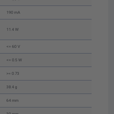
190 mA
11.4 W
<= 60 V
<= 0.5 W
>= 0.73
38.4 g
64 mm
30 mm