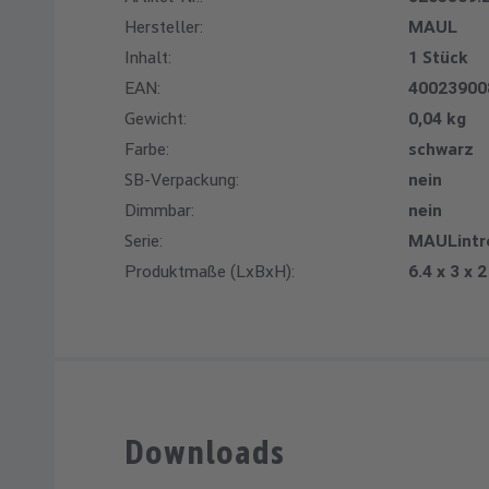
Hersteller:
MAUL
Inhalt:
1 Stück
EAN:
40023900
Gewicht:
0,04 kg
Farbe:
schwarz
SB-Verpackung:
nein
Dimmbar:
nein
Serie:
MAULintr
Produktmaße (LxBxH):
6.4 x 3 x 
Downloads