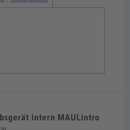
n- / Sicherheitshinweise
bsgerät intern MAULintro
210