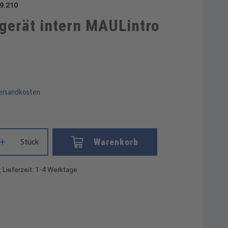
9.210
gerät intern MAULintro
Versandkosten
Gib den gewünschten Wert ein oder benutze die Schaltflächen um die
Warenkorb
Stück
, Lieferzeit: 1-4 Werktage