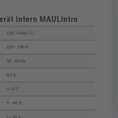
erät intern MAULintro
LED Treiber CC
220 - 240 V
50 - 60 Hz
0.2 A
>= 0.7
5 - 45 °C
<= 60 V