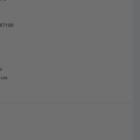
87100
o
2 cm