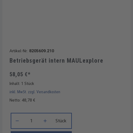
Artikel-Nr.:
8205609.210
Betriebsgerät intern MAULexplore
58,05 €*
Inhalt:
1 Stück
inkl. MwSt. zzgl. Versandkosten
Netto: 48,78 €
Produkt Anzahl: Gib den gewünschten Wert ein oder benutze di
Stück