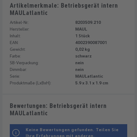
Artikelmerkmale: Betriebsgerät intern
MAULatlantic
Artikel-Nr.:
8203509.210
Hersteller:
MAUL
Inhalt:
1 Stück
EAN:
4002390087001
Gewicht:
0,02 kg
Farbe:
schwarz
SB-Verpackung:
nein
Dimmbar:
nein
Serie:
MAULatlantic
Produktmaße (LxBxH):
5.9 x 3.1 x 1.9 cm
Bewertungen: Betriebsgerät intern
MAULatlantic
Keine Bewertungen gefunden. Teilen Sie
Ihre Erfahrungen mit anderen.