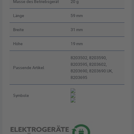
Masse des Betriebsgerät
20 g
Länge
59 mm
Breite
31 mm
Höhe
19 mm
8203502, 8203590,
8203595, 8203602,
Passende Artikel
8203690, 8203690.UK,
8203695
Symbole