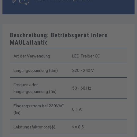
Beschreibung: Betriebsgerät intern
MAULatlantic
Art der Verwendung
LED Treiber CC
Eingangsspannung (Uin)
220 - 240 V
Frequenz der
50 - 60 Hz
Eingangsspannung (fin)
Eingangsstrom bei 230VAC
0.1 A
(Iin)
Leistungsfaktor cos(ϕ)
>= 0.5