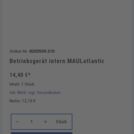
Artikel-Nr.:
8203509.210
Betriebsgerät intern MAULatlantic
14,40 €*
Inhalt:
1 Stück
inkl. MwSt. zzgl. Versandkosten
Netto: 12,10 €
Produkt Anzahl: Gib den gewünschten Wert ein oder benutze di
Stück