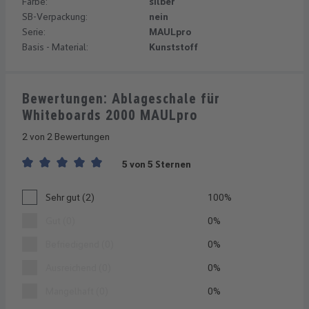
Farbe:
silber
SB-Verpackung:
nein
Serie:
MAULpro
Basis - Material:
Kunststoff
Bewertungen: Ablageschale für
Whiteboards 2000 MAULpro
2 von 2 Bewertungen
5 von 5 Sternen
Durchschnittliche Bewertung von 5 von 5 Sternen
Sehr gut (2)
100%
Gut (0)
0%
Befriedigend (0)
0%
Ausreichend (0)
0%
Mangelhaft (0)
0%